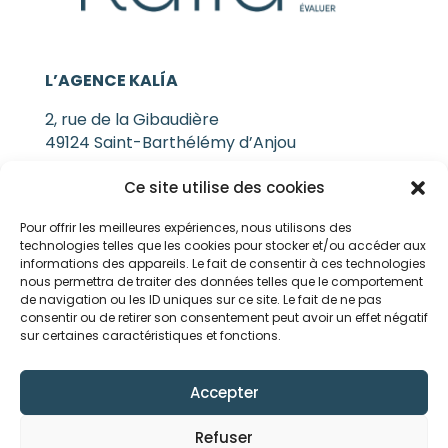
L’AGENCE KALÍA
2, rue de la Gibaudière
49124 Saint-Barthélémy d’Anjou
Ce site utilise des cookies
NOUS CONTACTER
Pour offrir les meilleures expériences, nous utilisons des
technologies telles que les cookies pour stocker et/ou accéder aux
SUIVEZ-NOUS !
informations des appareils. Le fait de consentir à ces technologies
nous permettra de traiter des données telles que le comportement
de navigation ou les ID uniques sur ce site. Le fait de ne pas
Pour ne rien manquer de nos actualités,
consentir ou de retirer son consentement peut avoir un effet négatif
suivez-nous sur nos réseaux sociaux.
sur certaines caractéristiques et fonctions.
Accepter
Refuser