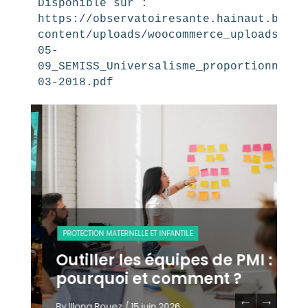
Disponible sur : 
https://observatoiresante.hainaut.be/wp
content/uploads/woocommerce_uploads/201
05-
09_SEMISS_Universalisme_proportionne_07
03-2018.pdf
PR
PROTECTION MATERNELLE ET INFANTILE
la
C
Outiller les équipes de PMI :
pu
pourquoi et comment ?
p
By Illona Rouez
/ 15 juin 2026
By 