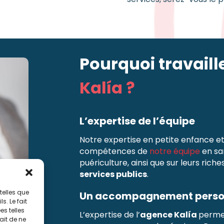
Pourquoi travaill
Kalía ?
L’expertise de l’équipe
Notre expertise en petite enfance et 
compétences de
notre équipe
en sa
puériculture, ainsi que sur leurs ric
services publics
.
telles que
Un accompagnement perso
. Le fait
s telles
L’expertise de l’
agence Kalía
permet
ait de ne