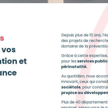
Depuis plus de 10 ans, l’é
s
des projets de recherch
domaine de la prévention
 vos
Grâce à cette expertise
tion et
pour les
services public
périnatalité.
fance
Au quotidien, nous accom
innovant, ceux qui cons
sociétale
, pour constr
propice au développem
Plus de 40 départements 
services, serez-vous le 