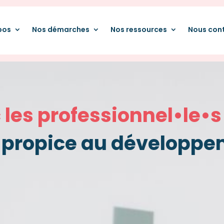
pos
Nos démarches
Nos ressources
Nous con
 les professionnel•le•
propice au développem