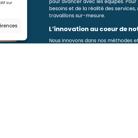
pour avancer avec les équipes. Pour o
tif sur
besoins et de la réalité des services,
travaillons sur-mesure
.
férences
L’innovation au coeur de no
Nous innovons dans nos méthodes et o
efficaces et adaptées aux besoins du 
des conseils stratégiques, des format
d’intervention conçus pour
les prof
Comprendre la mission de l’Age