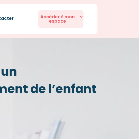
Accéder à mon
tacter
espace
s
un
ent de l’enfant