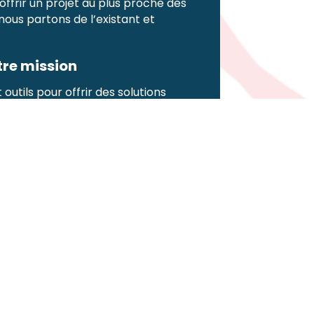
ffrir un projet au plus proche des
 nous partons de l’existant et
tre mission
utils pour offrir des solutions
terrain. Notre offre globale inclut
ions spécialisées et des outils
essionnel
·le·
s de la petite enfance
.
nce Kalía