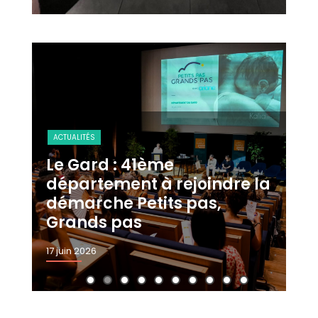
ACTUALITÉS
Le Gard : 41ème
PROTECTION M
département à rejoindre la
démarche Petits pas,
Outille
Grands pas
pourqu
17 juin 2026
15 juin 2026