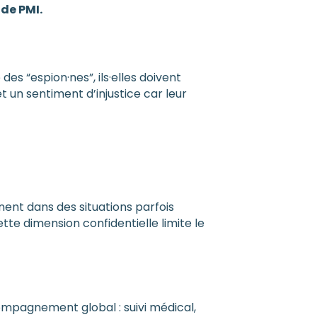
de PMI.
des “espion·nes”, ils·elles doivent
t un sentiment d’injustice car leur
nent dans des situations parfois
Cette dimension confidentielle limite le
mpagnement global : suivi médical,