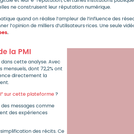
itale et leur e-réputation, certaines institutions publiq
u’elles ne construisent leur réputation numérique.
matique quand on réalise l’ampleur de l’influence des rés
 l’opinion de milliers d’utilisateurs·rices. Une seule vidéo
pes
.
de la PMI
e dans cette analyse. Avec
s·es mensuels, dont 72,2% ont
uence directement la
rent.
” sur cette plateforme
?
lent des messages comme
ent des expériences
implification des récits. Ce