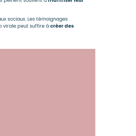
ues peinent souvent à
maîtriser leur
eaux sociaux. Les témoignages
 virale peut suffire à
créer des