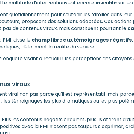
ette multitude d’interventions est encore
invisible
sur les
nent quotidiennement pour soutenir les familles dans leur
erlocuteurs, proposent des solutions adaptées. Ces action
t pas de contenus viraux, mais constituent pourtant le
cœ
a PMI laisse le
champ libre aux témoignages négatifs.
tiques, déformant la réalité du service.
 enquête visant a recueillir les perceptions des citoyens s
enus viraux
ent viral non pas parce qu’il est représentatif, mais parc
MI, les témoignages les plus dramatiques ou les plus polé
lus les contenus négatifs circulent, plus ils attirent d’au
sitives avec la PMI n’osent pas toujours s’exprimer, crai
utrui.