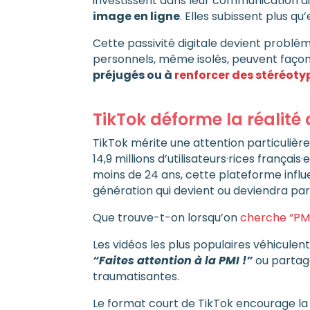
investissent dans leur communication dig
image en ligne
. Elles subissent plus q
Cette passivité digitale devient problé
personnels, même isolés, peuvent façonner
préjugés ou à
renforcer des stéréoty
TikTok déforme la réalité 
TikTok mérite une attention particulièr
14,9 millions d’utilisateurs·rices françai
moins de 24 ans, cette plateforme infl
génération qui devient ou deviendra pa
Que trouve-t-on lorsqu’on
cherche “PMI
Les vidéos les plus populaires véhicu
“Faites attention à la PMI !”
ou partag
traumatisantes.
Le format court de TikTok encourage la s