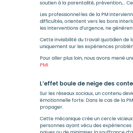
soutien à la parentalité, prévention,… C
Les professionnel·les de la PM intervien
difficultés, orientent vers les bons int
les interventions d’urgence, ne génèren
Cette invisibilité du travail quotidien de l
uniquement sur les expériences probléma
Pour aller plus loin, nous avons mené une
PMI
L’effet boule de neige des cont
Sur les réseaux sociaux, un contenu devi
émotionnelle forte. Dans le cas de la P
propager.
Cette mécanique crée un cercle vicieux. P
personnes ayant vécu des expériences po
naïves ou de minimiser la souffrance d’a