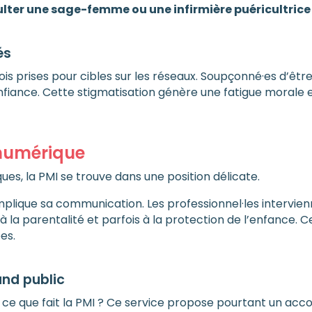
lter une sage-femme ou une infirmière puéricultrice 
és
ois prises pour cibles sur les réseaux. Soupçonné·es d’être 
nfiance. Cette stigmatisation génère une fatigue morale e
 numérique
ues, la PMI se trouve dans une position délicate.
plique sa communication. Les professionnel·les intervien
, à la parentalité et parfois à la protection de l’enfance. 
es.
nd public
e que fait la PMI ? Ce service propose pourtant un acco