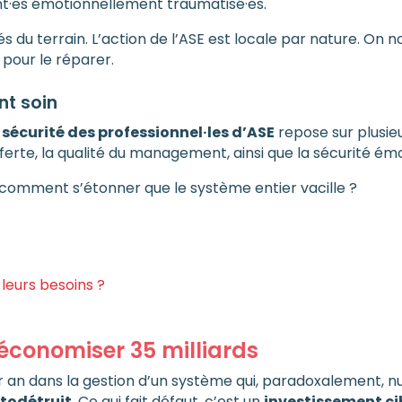
nt·es émotionnellement traumatisé·es.
 du terrain. L’action de l’ASE est locale par nature. On nous
 pour le réparer.
nt soin
a
sécurité des professionnel
·le
s d’ASE
repose sur plusieur
 offerte, la qualité du management, ainsi que la sécurité
, comment s’étonner que le système entier vacille ?
 leurs besoins ?
 économiser 35 milliards
 an dans la gestion d’un système qui, paradoxalement, nui
todétruit
. Ce qui fait défaut, c’est un
investissement ci