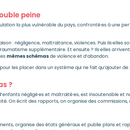
double peine
ulation la plus vulnérable du pays, confronté·es à une pert
ison : négligence, maltraitance, violences. Puis ils·elles s
aumatisme supplémentaire. Et ensuite ? Ils·elles arrivent
les
mêmes schémas
de violence et d’abandon.
our les placer dans un système qui ne fait qu’ajouter de 
as ?
d’enfants négligé·es et maltraité·es, est insoutenable et
cité. On écrit des rapports, on organise des commissions, 
ements, organise des états généraux et publie plans et ra