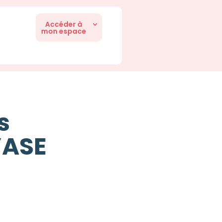
Accéder à
mon espace
s
’ASE