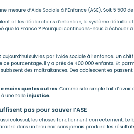
’une mesure d’Aide Sociale à l’Enfance (ASE). Soit 5 500 d
lent et les déclarations d’intention, le système défaille
é que la France ? Pourquoi continuons-nous à échouer à p
aujourd’hui suivi·es par l’Aide sociale à l’enfance. Un ch
e ce pourcentage, il y a près de 400 000 enfants. Et parmi
s subissent des maltraitances. Des adolescent·es passent 
de moins que les autres
. Comme si le simple fait d’avoir é
t à une telle
injustice
.
uffisent pas pour sauver l’ASE
ssi colossal, les choses fonctionnent correctement. Le b
araître dans un trou noir sans jamais produire les résult