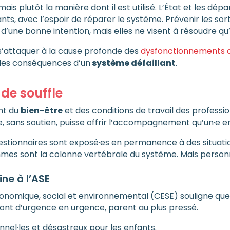
is plutôt la manière dont il est utilisé. L’État et les dép
ants, avec l’espoir de réparer le système. Prévenir les sort
t d’une bonne intention, mais elles ne visent à résoudre qu
s’attaquer à la cause profonde des
dysfonctionnements d
r les conséquences d’un
système défaillant
.
 de souffle
nt du
bien-être
et des conditions de travail des profess
é·e, sans soutien, puisse offrir l’accompagnement qu’un·e 
gestionnaires sont exposé·es en permanence à des situatio
mes sont la colonne vertébrale du système. Mais personn
ne à l’ASE
économique, social et environnemental (CESE) souligne qu
 vont d’urgence en urgence, parent au plus pressé.
nnel·les et désastreux pour les enfants.