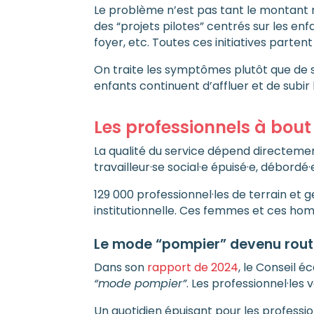
Le problème n’est pas tant le montant ma
des “projets pilotes” centrés sur les enf
foyer, etc. Toutes ces initiatives parten
On traite les symptômes plutôt que de 
enfants continuent d’affluer et de subi
Les professionnels à bout
La qualité du service dépend directeme
travailleur·se social·e épuisé·e, débord
129 000 professionnel·les de terrain et 
institutionnelle. Ces femmes et ces hom
Le mode “pompier” devenu routi
Dans son
rapport de 2024
, le Conseil 
“mode pompier”
. Les professionnel·les
Un quotidien épuisant pour les professio