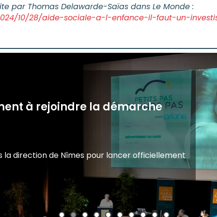
écrite par Thomas Delawarde-Saïas dans Le Monde :
2024/10/28/aide-sociale-a-l-enfance-il-faut-un-investi
MI : pourquoi et comment ?
et infantile (PMI) jouent un rôle fondamental
et la prévention des…