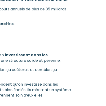
coûts annuels de plus de 35 milliards
nnel·
le
s.
 en
investissant dans les
une structure solide et pérenne.
en ça coûterait et combien ça
endent qu’on investisse dans les
 bien ficelés. Ils méritent un système
ennent soin d’eux·elles.