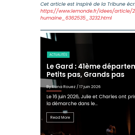
Cet article est inspiré de la Tribune 
https://www.lemonde.fr/idees/article/
humaine_6362535_3232.html
PROTECTION MATERNELLE ET INFANTILE
Outiller les équipes de P
By Illona Rouez
/ 15 juin 2026
Les équipes de Protection maternelle 
dans l’accompagnement des familles 
Read More