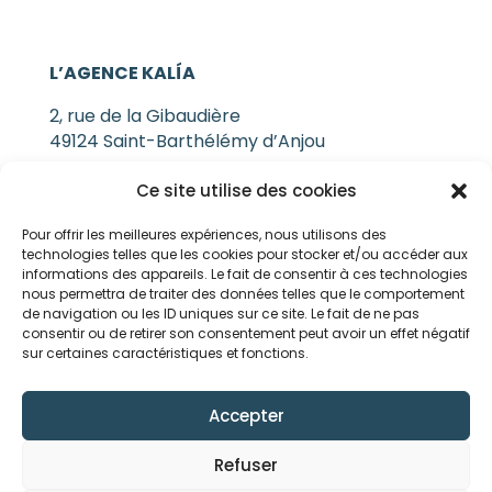
L’AGENCE KALÍA
2, rue de la Gibaudière
49124 Saint-Barthélémy d’Anjou
Ce site utilise des cookies
NOUS CONTACTER
Pour offrir les meilleures expériences, nous utilisons des
technologies telles que les cookies pour stocker et/ou accéder aux
SUIVEZ-NOUS !
informations des appareils. Le fait de consentir à ces technologies
nous permettra de traiter des données telles que le comportement
de navigation ou les ID uniques sur ce site. Le fait de ne pas
Pour ne rien manquer de nos actualités,
consentir ou de retirer son consentement peut avoir un effet négatif
suivez-nous sur nos réseaux sociaux.
sur certaines caractéristiques et fonctions.
Accepter
Refuser