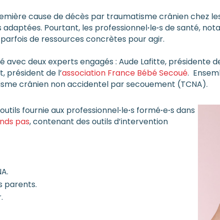
remière cause de décès par traumatisme crânien chez les
s adaptées. Pourtant, les professionnel
·
le
·
s de santé, not
 parfois de ressources concrètes pour agir.
é avec deux experts engagés : Aude Lafitte, présidente de
 président de l’
association France Bébé Secoué
. Ensemb
tisme crânien non accidentel par secouement (TCNA).
outils fournie aux professionnel
·
le
·
s formé
·
e
·
s dans
ands pas
, contenant des outils d’intervention
NA.
s parents.
.