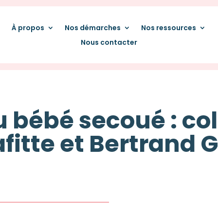
À propos
Nos démarches
Nos ressources
Nous contacter
bébé secoué : col
fitte et Bertrand