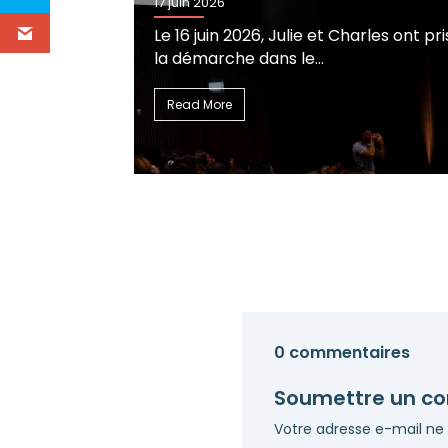
2026, Julie et Charles ont pris la direction de Nîmes pour l
he dans le…
0 commentaires
Soumettre un c
Votre adresse e-mail ne 