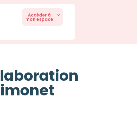
Accéder à
mon espace
laboration
 Gimonet